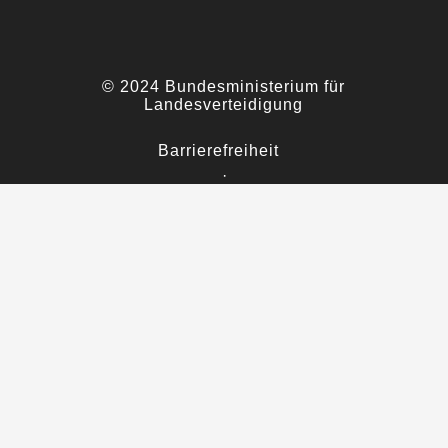
© 2024 Bundesministerium für
Landesverteidigung
Barrierefreiheit
·
Impressum
·
Datenschutz
·
Kontakt
Nach oben scrollen