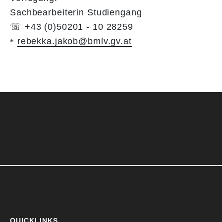
​​​​​​​Sachbearbeiterin Studiengang
​​​​​​​​​​​​​​☏ +43 (0)50201 - 10 28259
rebekka.jakob@bmlv.gv.at
​​​​​​​*
QUICKLINKS