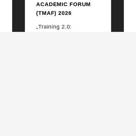
ACADEMIC FORUM
(TMAF) 2026
„Training 2.0:
Embracing Emerging
Tech to Educate
Tomorrow´s Officers”
#FH-BASTG MIL-IKTFÜ